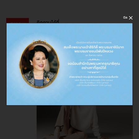
ปิด
ติดตามได้ที่
: CMGDEALS
CMG มอบข้อเสนอและโปรโมชั่นสุดพิเศษจากแบรนด์ภายใต้
CMG ที่หลากหลาย