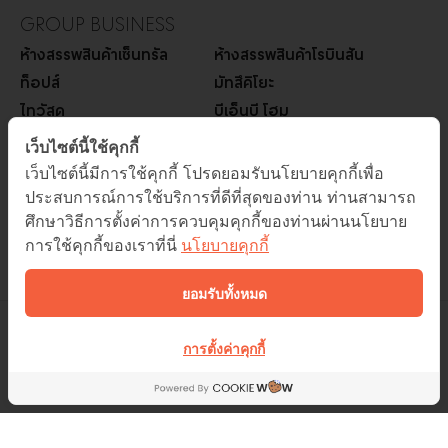
GROUP BUSINESS
ห้างสรรพสินค้าเซ็นทรัล
ห้างสรรพสินค้าโรบินสัน
ท็อปส์
มัทสึคิโยะ
ไทวัสดุ
บีเอ็นบี โฮม
ออฟฟิศเมท
บีทูเอส
เว็บไซต์นี้ใช้คุกกี้
ซูเปอร์สปอร์ต
เพาเวอร์บาย
เว็บไซต์นี้มีการใช้คุกกี้ โปรดยอมรับนโยบายคุกกี้เพื่อ
โก โฮลเซลล์
โรบินสันไลฟ์สไตล์
ประสบการณ์การใช้บริการที่ดีที่สุดของท่าน ท่านสามารถ
ศึกษาวิธีการตั้งค่าการควบคุมคุกกี้ของท่านผ่านนโยบาย
ออโต้วัน
การใช้คุกกี้ของเราที่นี่
นโยบายคุกกี้
เมพ
ยอมรับทั้งหมด
การตั้งค่าคุกกี้
ติดต่อทางโทรศัพท์
02 229 7000