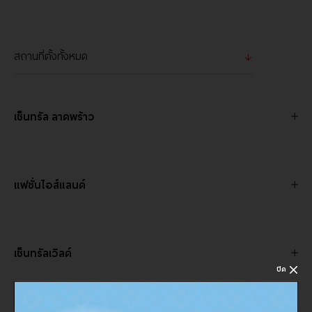
เซ็นทรัล ลาดพร้าว
แฟชั่นไอส์แลนด์
เซ็นทรัลเวิลด์
ปิด