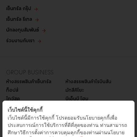
เซ็นทรัล กรุ๊ป
เซ็นทรัล รีเทล
นักลงทุนสัมพันธ์
ร่วมงานกับเรา
GROUP BUSINESS
ห้างสรรพสินค้าเซ็นทรัล
ห้างสรรพสินค้าโรบินสัน
ท็อปส์
มัทสึคิโยะ
ไทวัสดุ
บีเอ็นบี โฮม
ออฟฟิศเมท
บีทูเอส
เว็บไซต์นี้ใช้คุกกี้
ซูเปอร์สปอร์ต
เพาเวอร์บาย
เว็บไซต์นี้มีการใช้คุกกี้ โปรดยอมรับนโยบายคุกกี้เพื่อ
โก โฮลเซลล์
โรบินสันไลฟ์สไตล์
ประสบการณ์การใช้บริการที่ดีที่สุดของท่าน ท่านสามารถ
ศึกษาวิธีการตั้งค่าการควบคุมคุกกี้ของท่านผ่านนโยบาย
ออโต้วัน